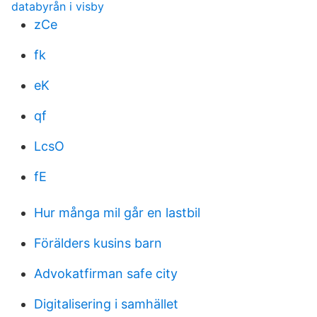
databyrån i visby
zCe
fk
eK
qf
LcsO
fE
Hur många mil går en lastbil
Förälders kusins barn
Advokatfirman safe city
Digitalisering i samhället