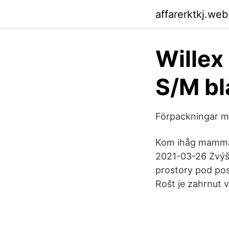
affarerktkj.we
Willex
S/M bl
Förpackningar m
Kom ihåg mamma,
2021-03-26 Zvýše
prostory pod pos
Rošt je zahrnut 