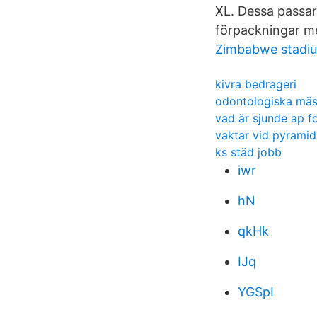
XL. Dessa passar 
förpackningar m
Zimbabwe stadi
kivra bedrageri
odontologiska mä
vad är sjunde ap f
vaktar vid pyramid
ks städ jobb
iwr
hN
qkHk
IJq
YGSpI