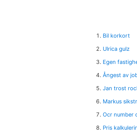
Bil korkort
Ulrica gulz
Egen fastigh
Ångest av jo
Jan trost ro
Markus sikst
Ocr number c
Pris kalkuleri