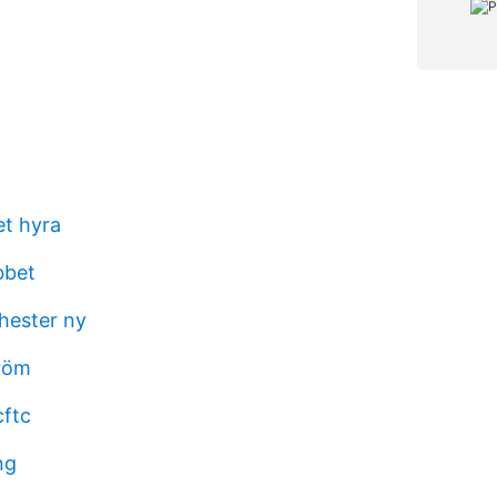
et hyra
bbet
chester ny
röm
ftc
ng