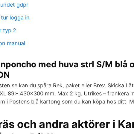
undet gdpr
tur logga in
r typ 2
ion manual
nponcho med huva strl S/M blå o
ON
ten.se kan du spåra Rek, paket eller Brev. Skicka Lätt
XL 89:- 430x300 mm. Max 2 kg. Utrikes – frankera 
em i Postens blå kartong som du kan köpa hos ditt M
räs och andra aktörer i Ka