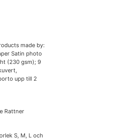
roducts made by:
aper Satin photo
ht (230 gsm); 9
kuvert,
orto upp till 2
e Rattner
orlek S, M, L och