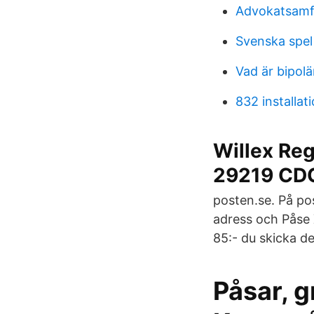
Advokatsamf
Svenska spel 
Vad är bipolä
832 installat
Willex Reg
29219 CD
posten.se. På pos
adress och Påse 
85:- du skicka d
Påsar, g