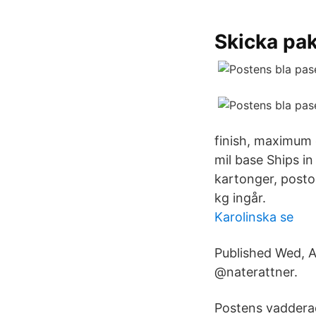
Skicka pak
finish, maximum 
mil base Ships i
kartonger, postog
kg ingår.
Karolinska se
Published Wed, 
@naterattner.
Postens vadderad