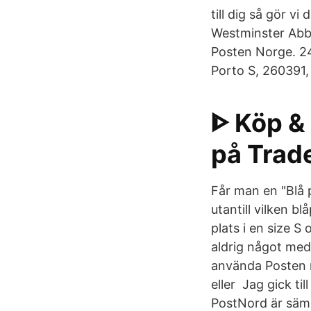
till dig så gör v
Westminster Abbe
Posten Norge. 2
Porto S, 260391,
ᐈ Köp &
på Trad
Får man en "Blå
utantill vilken 
plats i en size S
aldrig något med 
använda Posten 
eller Jag gick ti
PostNord är sämr