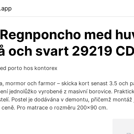
b.app
 Regnponcho med huv
å och svart 29219 C
ed porto hos kontorex
 mormor och farmor – skicka kort senast 3.5 och pa
ní jednolůžko vyrobené z masivní borovice. Praktic
telí. Postel je dodávána v demontu, přičemž montáž 
v ceně. Pro matrace o rozměru 200x90 cm.