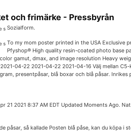
et och frimärke - Pressbyrån
Sozialform.
To my mom poster printed in the USA Exclusive p
Pfyshop® High quality resin-coated photo base p
color gamut, dmax, and image resolution Heavy weig
n 2021-04-22 2021-04-22 2021-04-16 Välj mellan C5-
ram, presentpåsar, blå boxar och blå påsar. Inrikes p
Apr 21 2021 8:37 AM EDT Updated Moments Ago. Nat
e påsar, så kallade Posten blå påse, kan du köpa i st