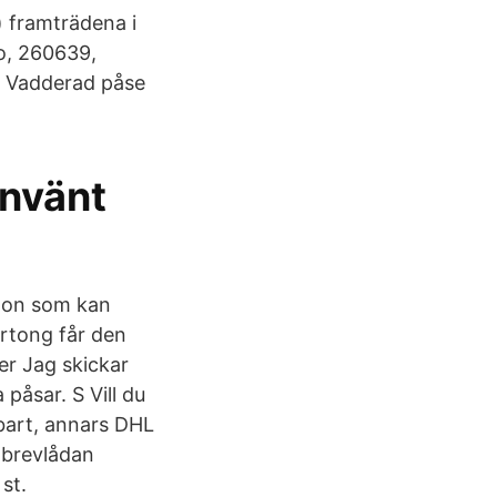
) framträdena i
o, 260639,
r Vadderad påse
använt
gon som kan
artong får den
ver Jag skickar
påsar. S Vill du
bart, annars DHL
å brevlådan
st.