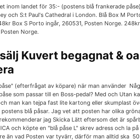
i det inom landet för 35:- (postens blå frankerade påse
y och S:t Paul's Cathedral i London. Blå Box M Port
48kr Box S Porto ingår, 260531, Posten Norge. 248k
 Posten Norge.
 sälj Kuvert begagnat & o
era
 påse" (efterfrågat av köpare) när man använder Nå
blåpåse som passar till en Boss-pedal? Med och Utan k
 och man kan tejpa fast lite kartong eller skumplast ö
postens blå påsar. Jag vet att posten har olika gröna 
rekommenderar jag Skicka Lätt eftersom det är spår
ll ICA och köpte en "blå påse L" skrev adress och la p
e än vad Posten var tyvärr, därför man alltid ska 50 