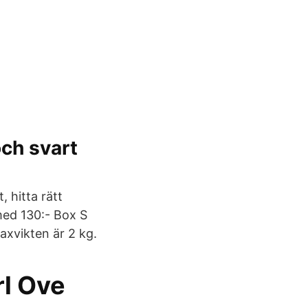
ch svart
, hitta rätt
med 130:- Box S
axvikten är 2 kg.
rl Ove