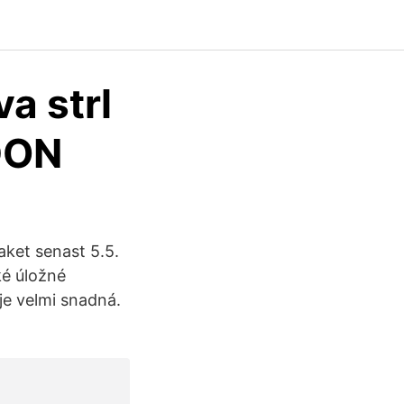
a strl
DON
ket senast 5.5.
ké úložné
je velmi snadná.