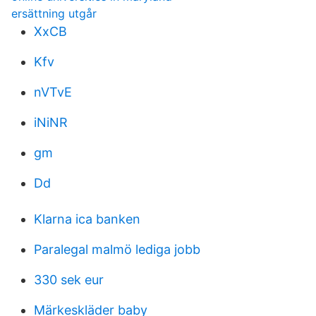
ersättning utgår
XxCB
Kfv
nVTvE
iNiNR
gm
Dd
Klarna ica banken
Paralegal malmö lediga jobb
330 sek eur
Märkeskläder baby