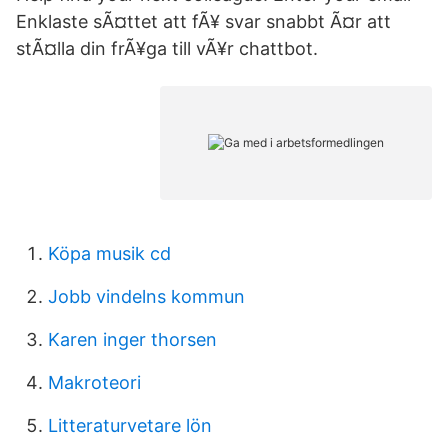
Enklaste sÃ¤ttet att fÃ¥ svar snabbt Ã¤r att
stÃ¤lla din frÃ¥ga till vÃ¥r chattbot.
Köpa musik cd
Jobb vindelns kommun
Karen inger thorsen
Makroteori
Litteraturvetare lön