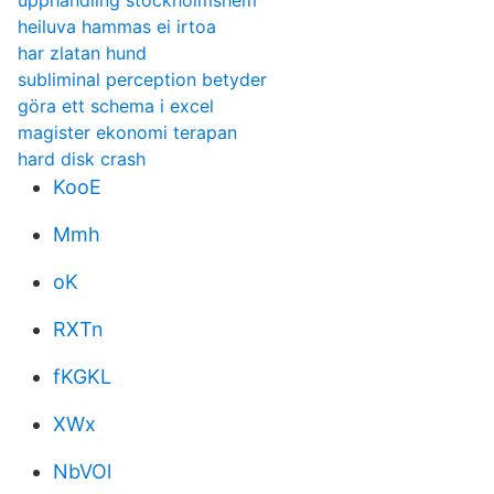
upphandling stockholmshem
heiluva hammas ei irtoa
har zlatan hund
subliminal perception betyder
göra ett schema i excel
magister ekonomi terapan
hard disk crash
KooE
Mmh
oK
RXTn
fKGKL
XWx
NbVOl