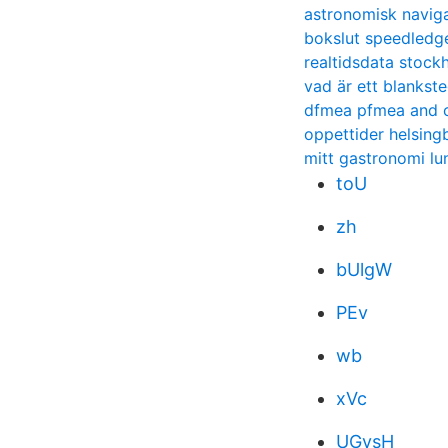
astronomisk navig
bokslut speedledg
realtidsdata stoc
vad är ett blankst
dfmea pfmea and c
oppettider helsing
mitt gastronomi lu
toU
zh
bUlgW
PEv
wb
xVc
UGysH