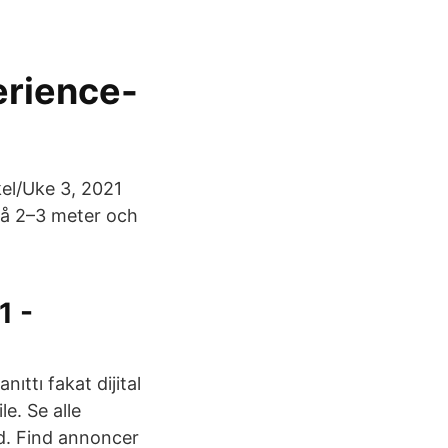
erience-
el/Uke 3, 2021
på 2–3 meter och
1 -
ıttı fakat dijital
le. Se alle
d. Find annoncer