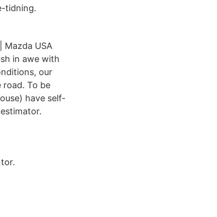
-tidning.
 | Mazda USA
h in awe with
nditions, our
e road. To be
pouse) have self-
estimator.
tor.