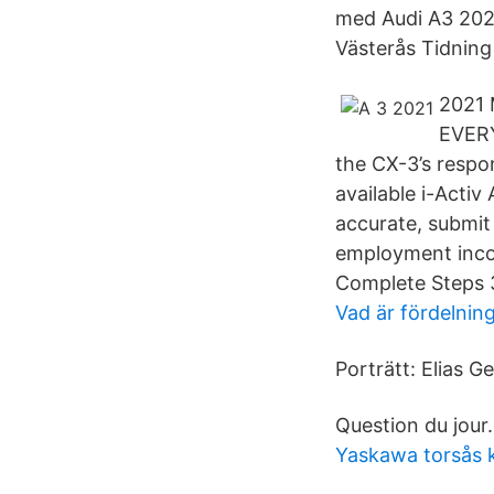
med Audi A3 2021
Västerås Tidnin
2021 
EVERY
the CX-3’s respon
available i-Acti
accurate, submit 
employment incom
Complete Steps 3
Vad är fördelnin
Porträtt: Elias G
Question du jour.
Yaskawa torsås 