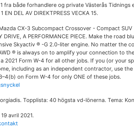
 fra både forhandlere og private Västerås Tidnings e
g 1 EN DEL AV DIREKTPRESS VECKA 15.
Mazda CX-3 Subcompact Crossover - Compact SUV
 DRIVE, A PERFORMANCE PIECE. Make the road blus
sive Skyactiv ® -G 2.0-liter engine. No matter the co
v AWD ® is always on to amplify your connection to th
a 2021 Form W-4 for all other jobs. If you (or your s
e, including as an independent contractor, use the 
–4(b) on Form W-4 for only ONE of these jobs.
gsnyckel
eorgiadis. Topplista: 40 högsta vd-lönerna. Tema: Kon
 19 avril 2021.
kontakt