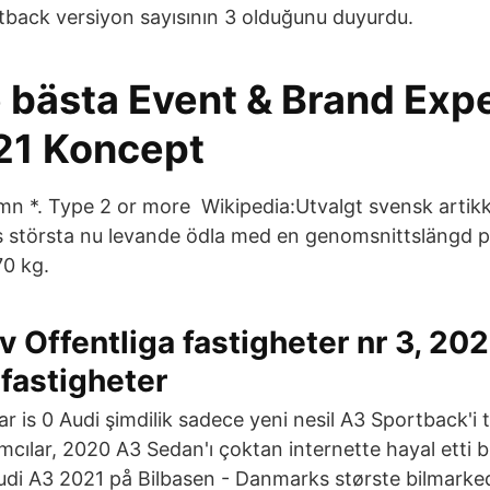
tback versiyon sayısının 3 olduğunu duyurdu.
e bästa Event & Brand Exp
21 Koncept
n *. Type 2 or more Wikipedia:Utvalgt svensk artikk
s största nu levande ödla med en genomsnittslängd 
70 kg.
 Offentliga fastigheter nr 3, 202
 fastigheter
r is 0 Audi şimdilik sadece yeni nesil A3 Sportback'i tan
mcılar, 2020 A3 Sedan'ı çoktan internette hayal etti bi
di A3 2021 på Bilbasen - Danmarks største bilmarke