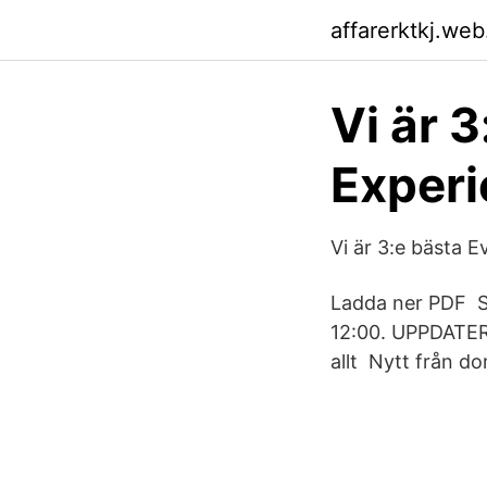
affarerktkj.we
Vi är 
Experi
Vi är 3:e bästa 
Ladda ner PDF St
12:00. UPPDATERI
allt Nytt från d