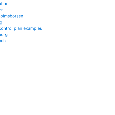
ation
er
kholmsbörsen
eg
ontrol plan examples
borg
nch