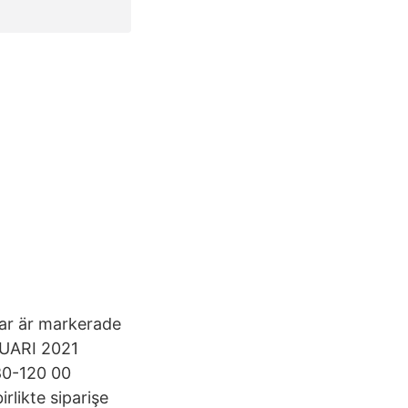
gar är markerade
NUARI 2021
280-120 00
likte siparişe