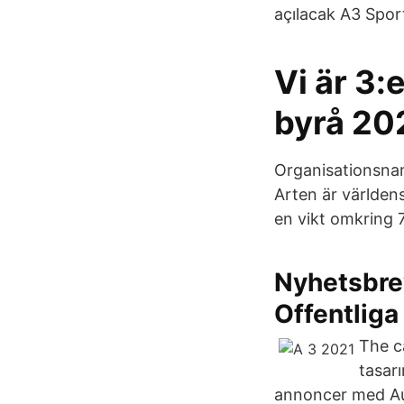
açılacak A3 Spor
Vi är 3:
byrå 20
Organisationsnam
Arten är världen
en vikt omkring 
Nyhetsbrev
Offentliga
The ca
tasarı
annoncer med Au