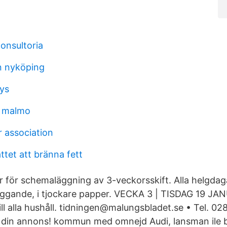
onsultoria
n nyköping
ys
t malmo
 association
tet att bränna fett
r för schemaläggning av 3-veckorsskift. Alla helgda
 liggande, i tjockare papper. VECKA 3 | TISDAG 19 JA
ill alla hushåll. tidningen@malungsbladet.se • Tel. 0
n annons! kommun med omnejd Audi, lansman ile bir