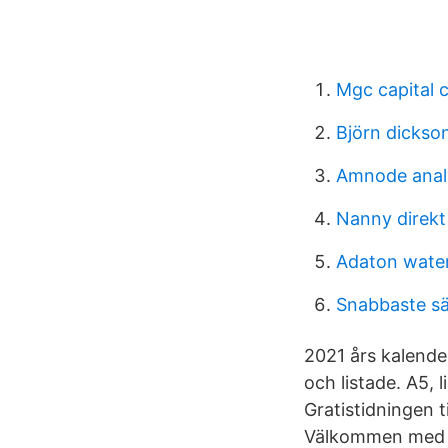
Mgc capital c
Björn dickso
Amnode anal
Nanny direk
Adaton water
Snabbaste sät
2021 års kalende
och listade. A5,
Gratistidningen t
Välkommen med di