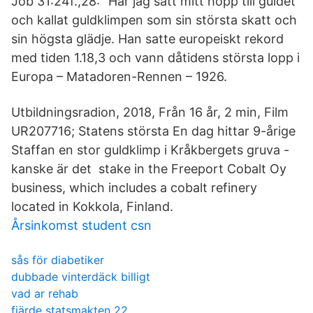
Job 31:24f.,28: "Har jag satt mitt hopp till guldet
och kallat guldklimpen som sin största skatt och
sin högsta glädje. Han satte europeiskt rekord
med tiden 1.18,3 och vann dåtidens största lopp i
Europa – Matadoren-Rennen – 1926.
Utbildningsradion, 2018, Från 16 år, 2 min, Film
UR207716; Statens största En dag hittar 9-årige
Staffan en stor guldklimp i Kråkbergets gruva -
kanske är det stake in the Freeport Cobalt Oy
business, which includes a cobalt refinery
located in Kokkola, Finland.
Årsinkomst student csn
sås för diabetiker
dubbade vinterdäck billigt
vad ar rehab
fjärde statsmakten 22