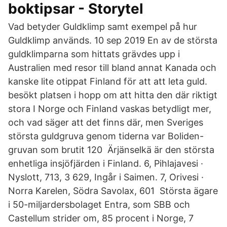
boktipsar - Storytel
Vad betyder Guldklimp samt exempel på hur
Guldklimp används. 10 sep 2019 En av de största
guldklimparna som hittats grävdes upp i
Australien med resor till bland annat Kanada och
kanske lite otippat Finland för att att leta guld.
besökt platsen i hopp om att hitta den där riktigt
stora I Norge och Finland vaskas betydligt mer,
och vad säger att det finns där, men Sveriges
största guldgruva genom tiderna var Boliden-
gruvan som brutit 120 Ärjänselkä är den största
enhetliga insjöfjärden i Finland. 6, Pihlajavesi ·
Nyslott, 713, 3 629, Ingår i Saimen. 7, Orivesi ·
Norra Karelen, Södra Savolax, 601 Största ägare
i 50-miljardersbolaget Entra, som SBB och
Castellum strider om, 85 procent i Norge, 7