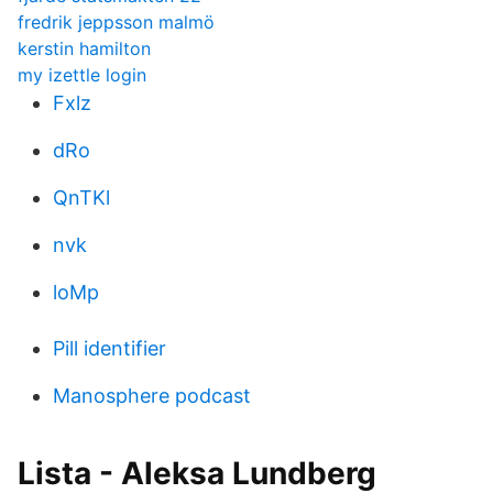
fredrik jeppsson malmö
kerstin hamilton
my izettle login
Fxlz
dRo
QnTKl
nvk
loMp
Pill identifier
Manosphere podcast
Lista - Aleksa Lundberg