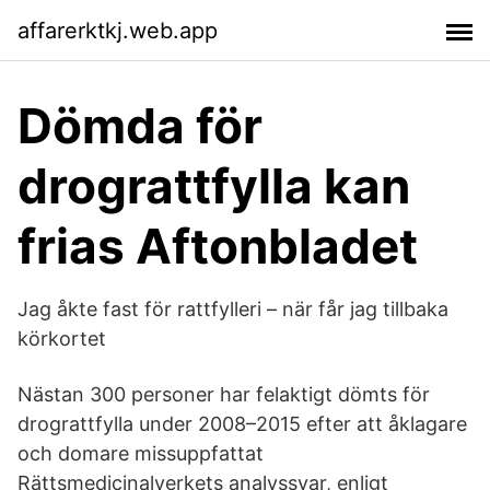
affarerktkj.web.app
Dömda för
drograttfylla kan
frias Aftonbladet
Jag åkte fast för rattfylleri – när får jag tillbaka
körkortet
Nästan 300 personer har felaktigt dömts för
drograttfylla under 2008–2015 efter att åklagare
och domare missuppfattat
Rättsmedicinalverkets analyssvar, enligt