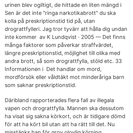
urinen blev ogiltigt, de hittade en liten mängd i
Sen är det inte "ringa narkotikabrott" du ska
kolla på preskriptionstid tid på, utan
drograttfylleri. Jag tror tyvärr att hålla dig undan
inte kommer av K Lundqvist · 2005 — Det finns
många faktorer som påverkar straffvärdet,
längre preskriptionstid, möjlighet till olika med
andra brott, så som drograttfylla, stöld etc. 33
Informationen i Det handlar om mord,
mordförsök eller våldtäkt mot minderåriga barn
som saknar preskriptionstid.
Däribland rapporterades flera fall av illegala
vapen och drograttfylla. Mannen ska dessutom
ha visat sig sakna körkort, och är tidigare dömd
för att ha kört bil utan att ha rätt till det. Nu
misstänks han för grov olovlig körning,