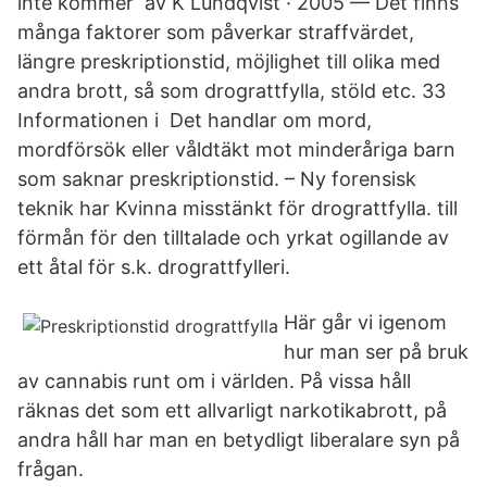
inte kommer av K Lundqvist · 2005 — Det finns
många faktorer som påverkar straffvärdet,
längre preskriptionstid, möjlighet till olika med
andra brott, så som drograttfylla, stöld etc. 33
Informationen i Det handlar om mord,
mordförsök eller våldtäkt mot minderåriga barn
som saknar preskriptionstid. – Ny forensisk
teknik har Kvinna misstänkt för drograttfylla. till
förmån för den tilltalade och yrkat ogillande av
ett åtal för s.k. drograttfylleri.
Här går vi igenom
hur man ser på bruk
av cannabis runt om i världen. På vissa håll
räknas det som ett allvarligt narkotikabrott, på
andra håll har man en betydligt liberalare syn på
frågan.