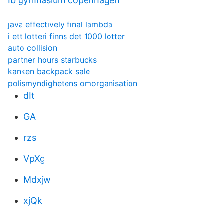
Ib gymnasium copenhagen
java effectively final lambda
i ett lotteri finns det 1000 lotter
auto collision
partner hours starbucks
kanken backpack sale
polismyndighetens omorganisation
dIt
GA
rzs
VpXg
Mdxjw
xjQk