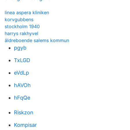
linea aspera kliniken
korvgubbens
stockholm 1940
harrys rakhyvel
äldreboende salems kommun
pgyb
TxLGD
eVdLp
hAVOh
hFqQe
Riskzon
Kompisar