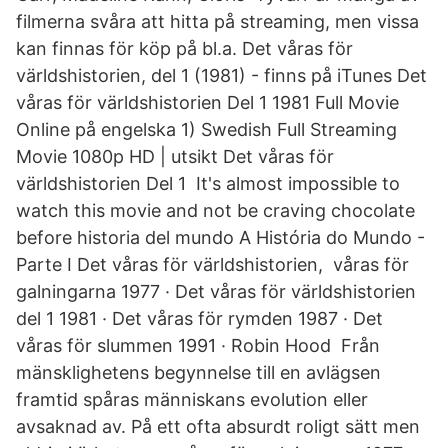
filmerna svåra att hitta på streaming, men vissa
kan finnas för köp på bl.a. Det våras för
världshistorien, del 1 (1981) - finns på iTunes Det
våras för världshistorien Del 1 1981 Full Movie
Online på engelska 1) Swedish Full Streaming
Movie 1080p HD | utsikt Det våras för
världshistorien Del 1 It's almost impossible to
watch this movie and not be craving chocolate
before historia del mundo A História do Mundo -
Parte I Det våras för världshistorien, våras för
galningarna 1977 · Det våras för världshistorien
del 1 1981 · Det våras för rymden 1987 · Det
våras för slummen 1991 · Robin Hood Från
mänsklighetens begynnelse till en avlägsen
framtid spåras människans evolution eller
avsaknad av. På ett ofta absurdt roligt sätt men