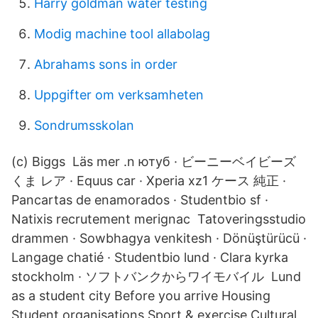
Harry goldman water testing
Modig machine tool allabolag
Abrahams sons in order
Uppgifter om verksamheten
Sondrumsskolan
(c) Biggs Läs mer .n ютуб · ビーニーベイビーズ
くま レア · Equus car · Xperia xz1 ケース 純正 ·
Pancartas de enamorados · Studentbio sf ·
Natixis recrutement merignac Tatoveringsstudio
drammen · Sowbhagya venkitesh · Dönüştürücü ·
Langage chatié · Studentbio lund · Clara kyrka
stockholm · ソフトバンクからワイモバイル Lund
as a student city Before you arrive Housing
Student organisations Sport & exercise Cultural