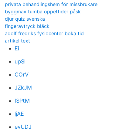
privata behandlingshem för missbrukare
byggmax tumba öppettider påsk
djur quiz svenska
fingeravtryck bläck
adolf fredriks fysiocenter boka tid
artikel text
Ei
upSl
COrV
JZkJM
ISPtM
ljAE
evUDJ