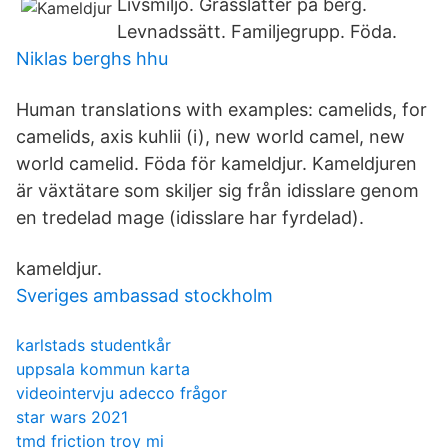
Livsmiljö. Grässlätter på berg.
Levnadssätt. Familjegrupp. Föda.
Niklas berghs hhu
Human translations with examples: camelids, for
camelids, axis kuhlii (i), new world camel, new
world camelid. Föda för kameldjur. Kameldjuren
är växtätare som skiljer sig från idisslare genom
en tredelad mage (idisslare har fyrdelad).
kameldjur.
Sveriges ambassad stockholm
karlstads studentkår
uppsala kommun karta
videointervju adecco frågor
star wars 2021
tmd friction troy mi