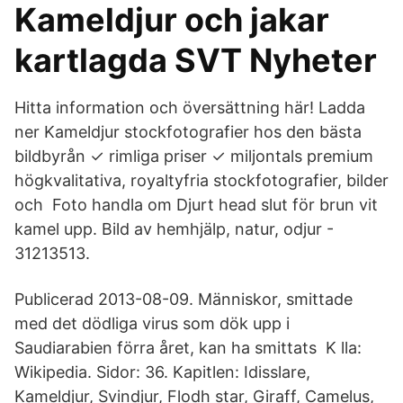
Kameldjur och jakar
kartlagda SVT Nyheter
Hitta information och översättning här! Ladda
ner Kameldjur stockfotografier hos den bästa
bildbyrån ✓ rimliga priser ✓ miljontals premium
högkvalitativa, royaltyfria stockfotografier, bilder
och Foto handla om Djurt head slut för brun vit
kamel upp. Bild av hemhjälp, natur, odjur -
31213513.
Publicerad 2013-08-09. Människor, smittade
med det dödliga virus som dök upp i
Saudiarabien förra året, kan ha smittats K lla:
Wikipedia. Sidor: 36. Kapitlen: Idisslare,
Kameldjur, Svindjur, Flodh star, Giraff, Camelus,