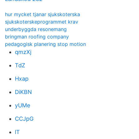
hur mycket tjanar sjukskoterska
sjukskoterskeprogrammet krav
underbyggda resonemang
bringman roofing company
pedagogisk planering stop motion
qmzXj
TdZ
Hxap
DiKBN
yUMe
CCJpG
lT