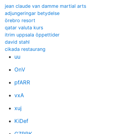
jean claude van damme martial arts
adjungeringar betydelse
örebro resort
qatar valuta kurs
itrim uppsala öppettider
david stahl
cikada restaurang
uu
OnV
pfARR
vxA
xuj
KiDef
GZRRK