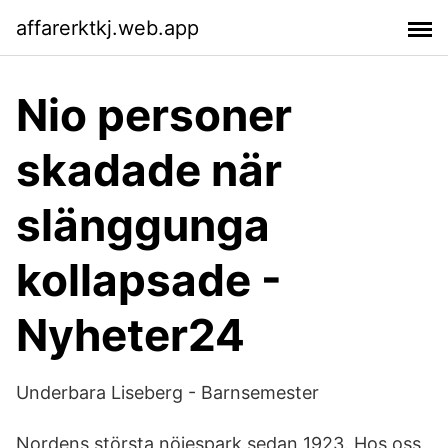
affarerktkj.web.app
Nio personer
skadade när
slänggunga
kollapsade -
Nyheter24
Underbara Liseberg - Barnsemester
Nordens största nöjespark sedan 1923. Hos oss