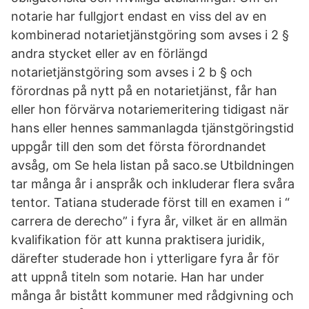
notarie har fullgjort endast en viss del av en
kombinerad notarietjänstgöring som avses i 2 §
andra stycket eller av en förlängd
notarietjänstgöring som avses i 2 b § och
förordnas på nytt på en notarietjänst, får han
eller hon förvärva notariemeritering tidigast när
hans eller hennes sammanlagda tjänstgöringstid
uppgår till den som det första förordnandet
avsåg, om Se hela listan på saco.se Utbildningen
tar många år i anspråk och inkluderar flera svåra
tentor. Tatiana studerade först till en examen i “
carrera de derecho” i fyra år, vilket är en allmän
kvalifikation för att kunna praktisera juridik,
därefter studerade hon i ytterligare fyra år för
att uppnå titeln som notarie. Han har under
många år bistått kommuner med rådgivning och