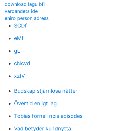
download lagu bfl
vardandets ide
eniro person adress
SCDf
eMf
gL
cNcvd
xzIV
Budskap stjärnlösa nätter
Övertid enligt lag
Tobias fornell ncis episodes
Vad betyder kundnytta