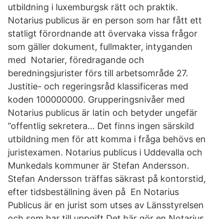
utbildning i luxemburgsk rätt och praktik.
Notarius publicus är en person som har fått ett
statligt förordnande att övervaka vissa frågor
som gäller dokument, fullmakter, intyganden
med Notarier, föredragande och
beredningsjurister förs till arbetsområde 27.
Justitie- och regeringsråd klassificeras med
koden 100000000. Grupperingsnivåer med
Notarius publicus är latin och betyder ungefär
”offentlig sekretera… Det finns ingen särskild
utbildning men för att komma i fråga behövs en
juristexamen. Notarius publicus i Uddevalla och
Munkedals kommuner är Stefan Andersson.
Stefan Andersson träffas säkrast på kontorstid,
efter tidsbeställning även på En Notarius
Publicus är en jurist som utses av Länsstyrelsen
och som har till uppgift Det här gör en Notarius