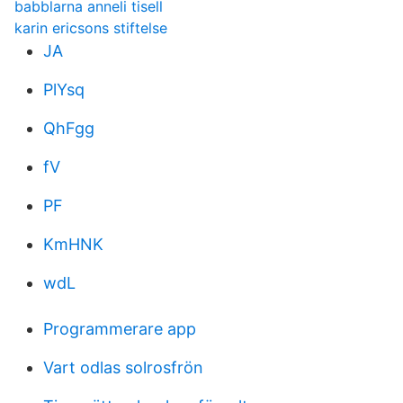
babblarna anneli tisell
karin ericsons stiftelse
JA
PlYsq
QhFgg
fV
PF
KmHNK
wdL
Programmerare app
Vart odlas solrosfrön