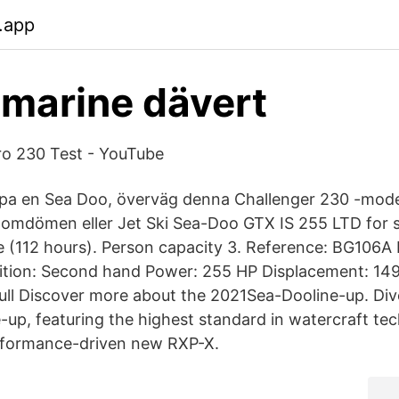
b.app
 marine dävert
o 230 Test - YouTube
a en Sea Doo, överväg denna Challenger 230 -model
omdömen eller Jet Ski Sea-Doo GTX IS 255 LTD for s
 (112 hours). Person capacity 3. Reference: BG106A F
ition: Second hand Power: 255 HP Displacement: 14
ull Discover more about the 2021Sea-Dooline-up. Dive
e-up, featuring the highest standard in watercraft te
erformance-driven new RXP-X.