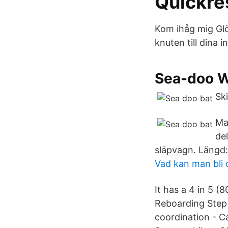
Quickre
Kom ihåg mig Glö
knuten till dina 
Sea-doo W
Ski
Ma
de
släpvagn. Längd:
Vad kan man bli
It has a 4 in 5 
Reboarding Step
coordination - C