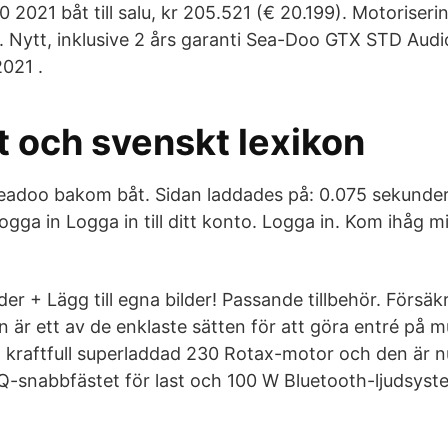
2021 båt till salu, kr 205.521 (€ 20.199). Motoriseri
Nytt, inklusive 2 års garanti Sea-Doo GTX STD Audi
021 .
t och svenskt lexikon
Seadoo bakom båt. Sidan laddades på: 0.075 sekunde
gga in Logga in till ditt konto. Logga in. Kom ihåg m
er + Lägg till egna bilder! Passande tillbehör. Försäk
n är ett av de enklaste sätten för att göra entré på 
 kraftfull superladdad 230 Rotax-motor och den är 
nQ-snabbfästet för last och 100 W Bluetooth-ljudsyst