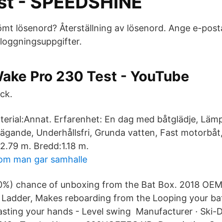
st - SPEEDSHINE
mt lösenord? Återställning av lösenord. Ange e-pos
inloggningsuppgifter.
ake Pro 230 Test - YouTube
ck.
terial:Annat. Erfarenhet: En dag med båtglädje, Lämp
lägande, Underhållsfri, Grunda vatten, Fast motorbåt,
2.79 m. Bredd:1.18 m.
 om man gar samhalle
(80%) chance of unboxing from the Bat Box. 2018 O
 Ladder, Makes reboarding from the Looping your ba
asting your hands - Level swing Manufacturer · Ski-D