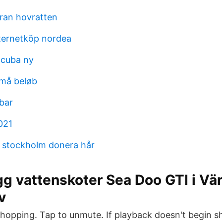
ran hovratten
ternetköp nordea
 cuba ny
små beløb
 bar
021
 stockholm donera hår
gg vattenskoter Sea Doo GTI i V
v
Shopping. Tap to unmute. If playback doesn't begin sh