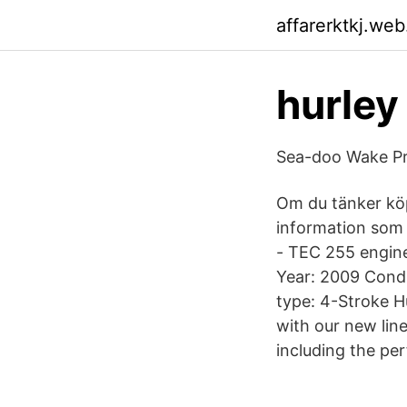
affarerktkj.we
hurley
Sea-doo Wake Pr
Om du tänker köp
information som 
- TEC 255 engine
Year: 2009 Cond
type: 4-Stroke H
with our new lin
including the p