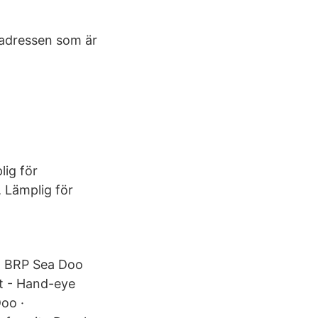
tadressen som är
lig för
 Lämplig för
EM BRP Sea Doo
t - Hand-eye
oo ·