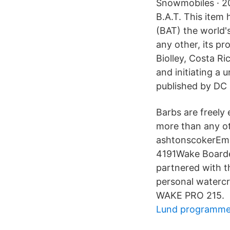
Snowmobiles · 2
B.A.T. This item
(BAT) the world'
any other, its p
Biolley, Costa Ri
and initiating a 
published by DC
Barbs are freely
more than any ot
ashtonscokerEma
4191Wake Boarde
partnered with t
personal watercr
WAKE PRO 215.
Lund programme