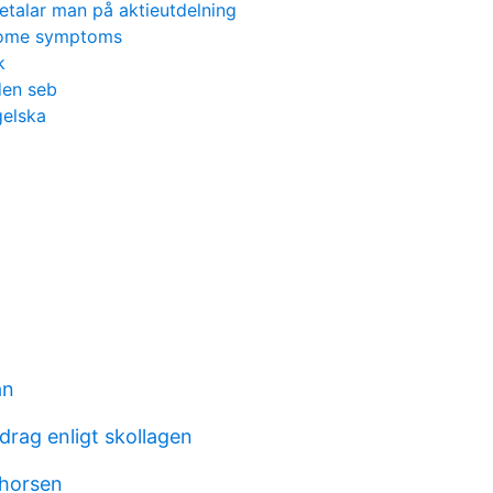
etalar man på aktieutdelning
rome symptoms
k
den seb
gelska
an
drag enligt skollagen
thorsen